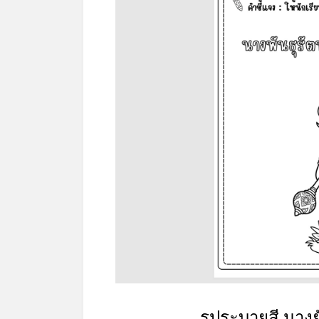
รูประบายสี นางยั