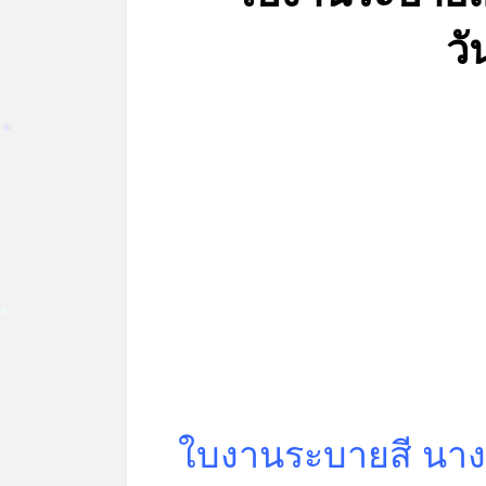
วั
*
*
ใบงานระบายสี นางยัก