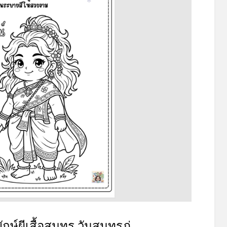
*
กษ์ผีเสื้อสมุทร วันสุนทรภู่