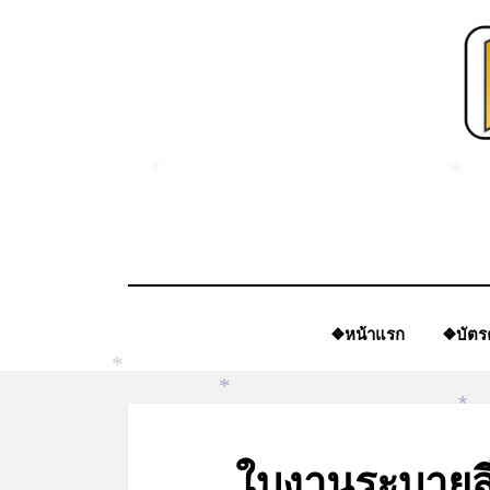
Skip
to
content
*
*
❖หน้าแรก
❖บัตร
*
*
*
ใบงานระบายสี 