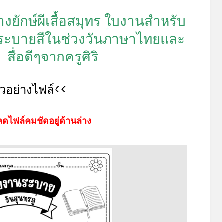
างยักษ์ผีเสื้อสมุทร ใบงานสำหรับ
นระบายสีในช่วงวันภาษาไทยและ
*
่ สื่อดีๆจากครูศิริ
ัวอย่างไฟล์<<
ดไฟล์คมชัดอยู่ด้านล่าง