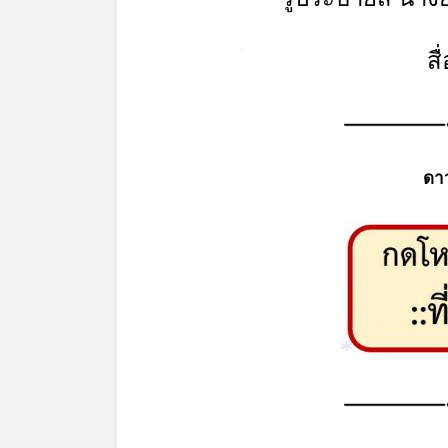
ส
*
ดา
*