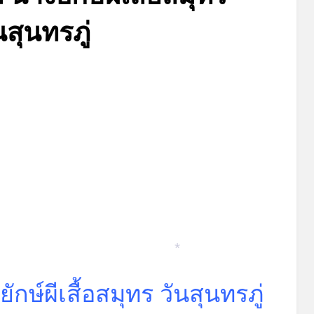
นสุนทรภู่
Posted
by
กรกฎาคม 4, 2026
admin
on
*
ษ์ผีเสื้อสมุทร วันสุนทรภู่