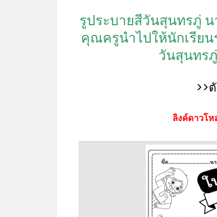
รูประบายสีวันสุนทรภู่ น
คุณครูนำไปให้นักเรีย
วันสุนทรภู
>>ต
ลิงค์ดาวโหล
*
*