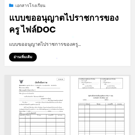
Posted
กรกฎาคม 19, 2026
เอกสารโรงเรียน
on
แบบขออนุญาตไปราชการของ
ครู ไฟล์DOC
by
admin
*
แบบขออนุญาตไปราชการของครู…
อ่านเพิ่มเติม
*