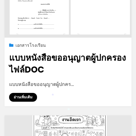
Posted
กรกฎาคม 19, 2026
เอกสารโรงเรียน
on
แบบหนังสือขออนุญาตผู้ปกครอง
ไฟล์DOC
by
admin
แบบหนังสือขออนุญาตผู้ปกคร…
อ่านเพิ่มเติม
*
*