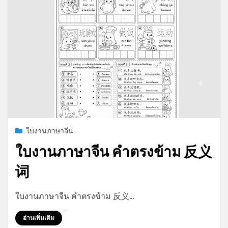
*
Posted
กรกฎาคม 19, 2026
ใบงานภาษาจีน
on
ใบงานภาษาจีน คำตรงข้าม 反义
词
by
admin
ใบงานภาษาจีน คำตรงข้าม 反义…
อ่านเพิ่มเติม
*