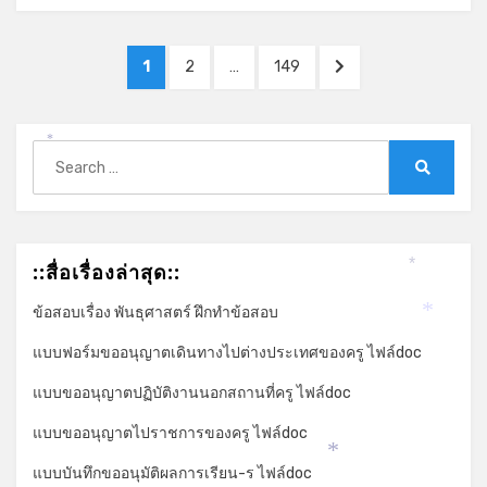
Posts
PAGE
PAGE
PAGE
NEXT
1
2
…
149
pagination
PAGE
Search
*
for:
Search
::สื่อเรื่องล่าสุด::
*
ข้อสอบเรื่อง พันธุศาสตร์ ฝึกทำข้อสอบ
*
แบบฟอร์มขออนุญาตเดินทางไปต่างประเทศของครู ไฟล์doc
แบบขออนุญาตปฏิบัติงานนอกสถานที่ครู ไฟล์doc
แบบขออนุญาตไปราชการของครู ไฟล์doc
*
แบบบันทึกขออนุมัติผลการเรียน-ร ไฟล์doc