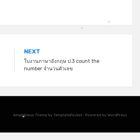
*
*
*
NEXT
ใบงานภาษาอังกฤษ ป.3 count the
number จำนวนตัวเลข
Amphibious Theme by
TemplatePocket
⋅
Powered by
WordPress
*