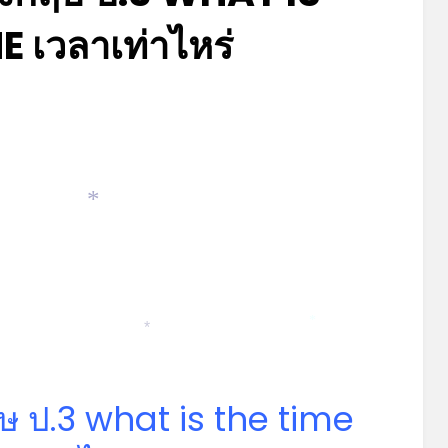
E เวลาเท่าไหร่
Posted
by
มิถุนายน 8, 2023
admin
on
*
*
*
 ป.3 what is the time