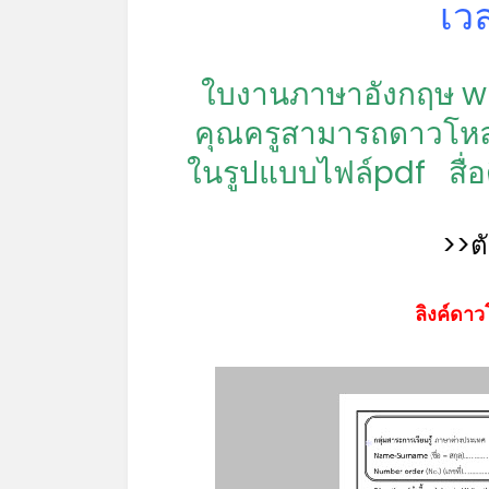
เว
*
ใบงานภาษาอังกฤษ wha
คุณครูสามารถดาวโหล
ในรูปแบบไฟล์pdf
สื่
>>ต
ลิงค์ดาว
*