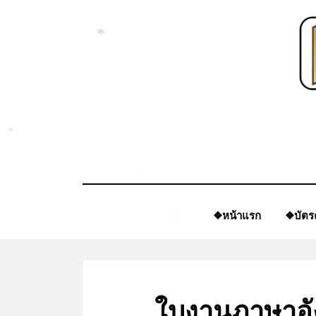
Skip
to
content
*
*
*
❖หน้าแรก
❖บัตร
*
ใบงานภาษาอั