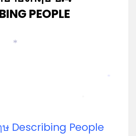
BING PEOPLE
Posted
by
กรกฎาคม 3, 2023
admin
on
*
*
*
ฤษ Describing People