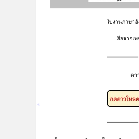
ใบงานภาษาอั
สื่อจากเ
ดา
*