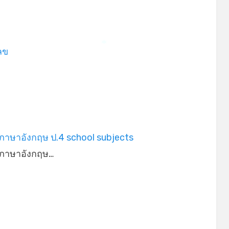
ลข
*
m
ภาษาอังกฤษ ป.4 school subjects
ภาษาอังกฤษ…