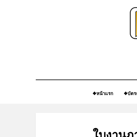
Skip
to
content
❖หน้าแรก
❖บัตร
*
ใบงานภา