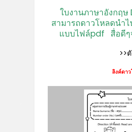
ใบงานภาษาอังกฤษ 
สามารถดาวโหลดนำไปใ
แบบไฟล์pdf
สื่อดี
>>ต
ลิงค์ดาว
*
*