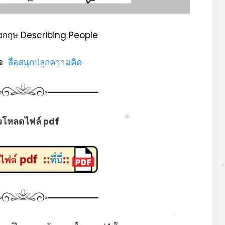
งกฤษ Describing People
พจ
สื่อสนุกปลุกความคิด
*
วโหลดไฟล์ pdf
*