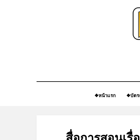
Skip
to
content
❖หน้าแรก
❖บัตร
สื่อการสอนเรื