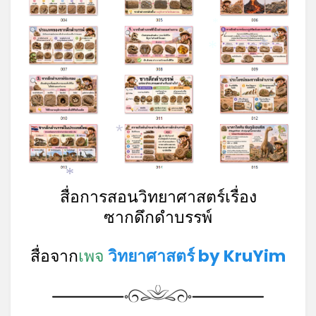
*
*
*
*
*
*
สื่อการสอนวิทยาศาสตร์เรื่อง
ซากดึกดำบรรพ์
สื่อจาก
เพจ
วิทยาศาสตร์ by KruYim