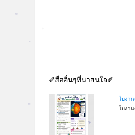
*
*
*
✐สื่ออื่นๆที่น่าสนใจ✐
ใบงานค
ใบงานค
*