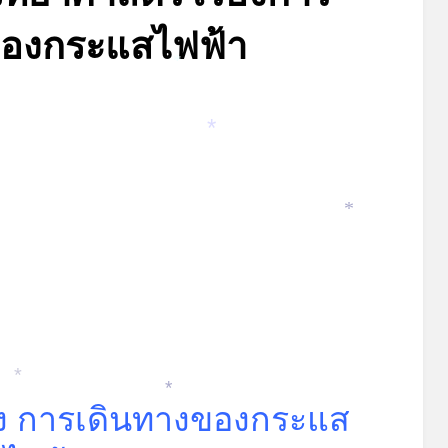
ของกระแสไฟฟ้า
*
Posted
by
กรกฎาคม 5, 2026
admin
on
*
*
่อง การเดินทางของกระแส
*
*