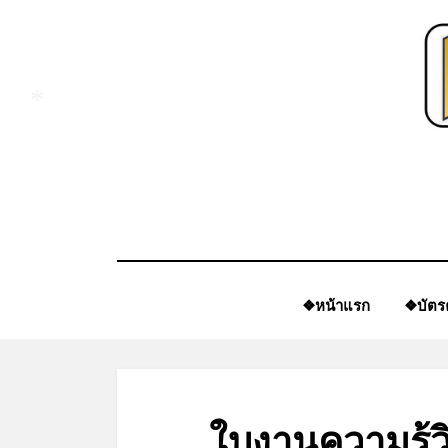
Skip
to
content
*
❖หน้าแรก
❖บัตร
*
ใบงานความรู้ว