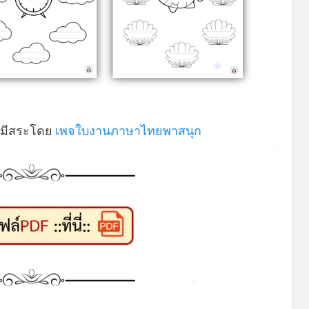
*
ี่มีสระโดย
เพจใบงานภาษาไทยพาสนุก
*
*