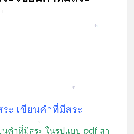
Posted
by
มิถุนายน 15, 2022
admin
on
*
*
*
*
สระ เขียนคำที่มีสระ
ียนคำที่มีสระ ในรูปแบบ pdf สา
*