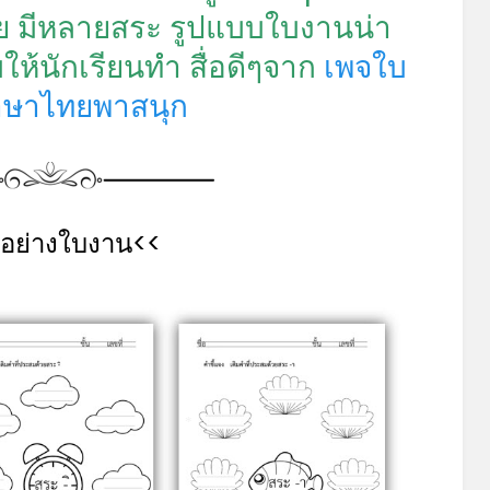
ลย มีหลายสระ รูปแบบใบงานน่า
ห้นักเรียนทำ สื่อดีๆจาก
เพจใบ
ษาไทยพาสนุก
วอย่างใบงาน<<
*