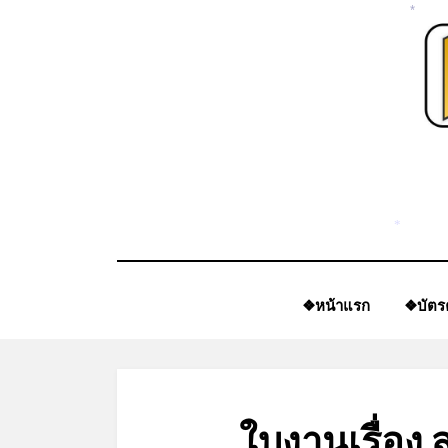
Skip
*
to
content
*
❖หน้าแรก
❖บัตร
ใบงานเรื่อง 