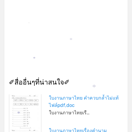
*
*
*
*
✐สื่ออื่นๆที่น่าสนใจ✐
*
ใบงานภาษาไทย คำควบกล้ำไม่แท้
ไฟล์pdf,doc
*
ใบงานภาษาไทยเรื…
*
ใบงานภาษาไทยเรื่องคำนาม