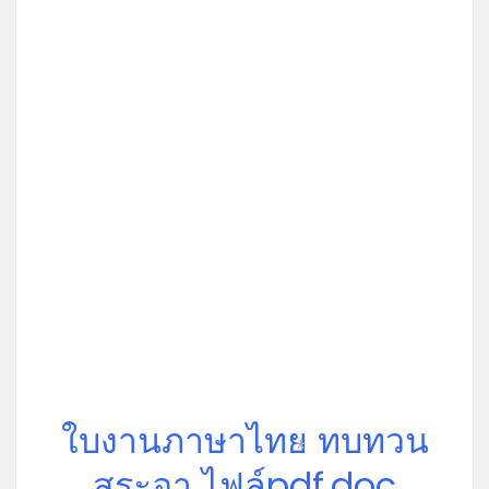
ใบงานภาษาไทย ทบทวน
*
สระอา ไฟล์pdf,doc