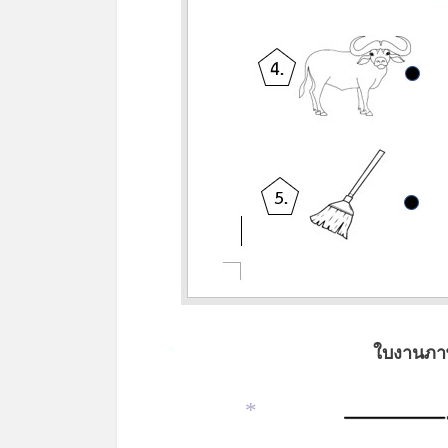
*
ใบงานภา
*
*