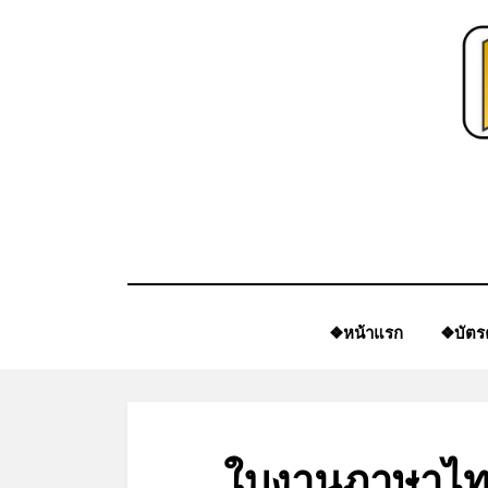
Skip
to
content
❖หน้าแรก
❖บัตร
ใบงานภาษาไทย