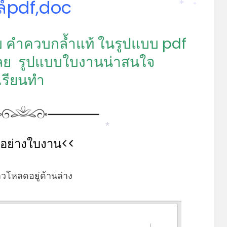
ล์pdf,doc
*
*
*
บ คำควบกล้ำแท้ ในรูปแบบ pdf
เลย รูปแบบใบงานน่าสนใจ
เรียนทำ
วอย่างใบงาน<<
*
าวโหลดอยู่ด้านล่าง