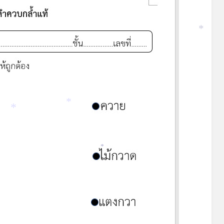
*
*
*
*