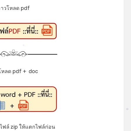
ดาวโหลด pdf
*
โหลด pdf + doc
*
็นไฟล์ zip ให้แตกไฟล์ก่อน