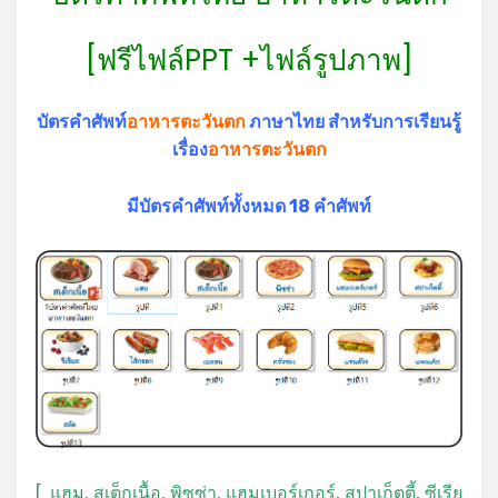
[ฟรีไฟล์PPT +ไฟล์รูปภาพ]
บัตรคำศัพท์
อาหารตะวันตก
ภาษาไทย สำหรับการเรียนรู้
เรื่อง
อาหารตะวันตก
มีบัตรคำศัพท์ทั้งหมด 18 คำศัพท์
*
[ แฮม, สเต็กเนื้อ, พิซซ่า, แฮมเบอร์เกอร์, สปาเก็ตตี้, ซีเรีย