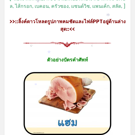
ล, ไส้กรอก, เบคอน, ครัวซอง, แซนด์วิช, แพนเค้ก, สลัด, ]
*
>>::ลิ้งค์ดาวโหลดรูปภาพคมชัดและไฟล์PPTอยู่ด้านล่าง
*
สุด::<<
ตัวอย่างบัตรคำศัพท์
*
*
*