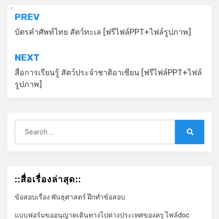
แนะแนว
PREV
*
เรื่อง
บัตรคำศัพท์ไทย สัตว์ทะเล [ฟรีไฟล์PPT+ไฟล์รูปภาพ]
NEXT
สื่อการเรียนรู้ สัตว์ประจำชาติอาเซียน [ฟรีไฟล์PPT+ไฟล์
รูปภาพ]
Search
for:
Search
::สื่อเรื่องล่าสุด::
ข้อสอบเรื่อง พันธุศาสตร์ ฝึกทำข้อสอบ
แบบฟอร์มขออนุญาตเดินทางไปต่างประเทศของครู ไฟล์doc