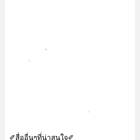
*
*
*
✐สื่ออื่นๆที่น่าสนใจ✐