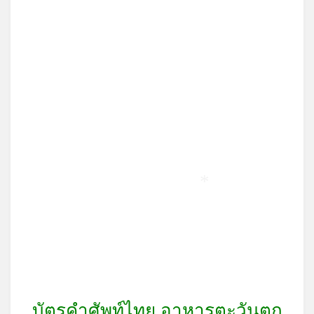
on
*
บัตรคำศัพท์ไทย อาหารตะวันตก