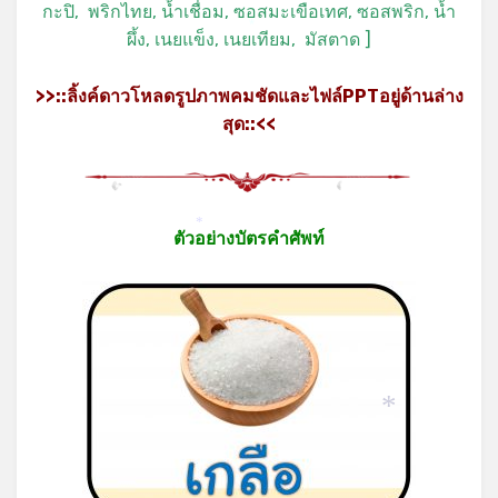
กะปิ, พริกไทย, น้ำเชื่อม, ซอสมะเขือเทศ, ซอสพริก, น้ำ
ผึ้ง, เนยแข็ง, เนยเทียม, มัสตาด ]
*
>>::ลิ้งค์ดาวโหลดรูปภาพคมชัดและไฟล์PPTอยู่ด้านล่าง
สุด::<<
ตัวอย่างบัตรคำศัพท์
*
*