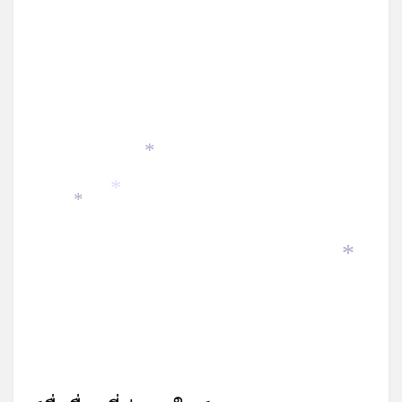
*
*
*
*