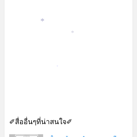
*
*
*
✐สื่ออื่นๆที่น่าสนใจ✐