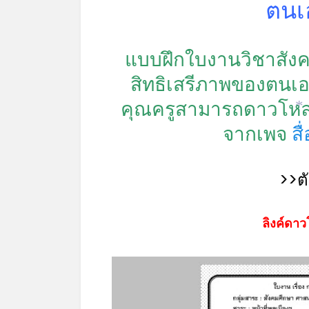
ตนเอ
แบบฝึกใบงานวิชาสังคม
สิทธิเสรีภาพของตนเอ
คุณครูสามารถดาวโหลดน
จากเพจ
ส
*
>>ต
ลิงค์ดาว