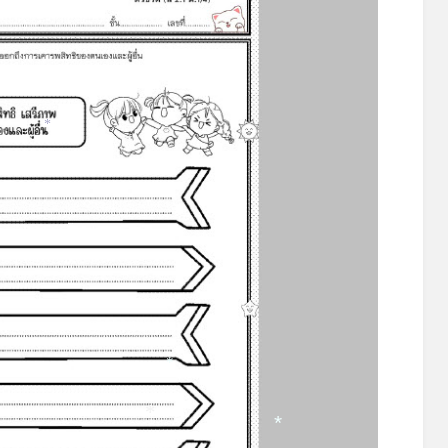
*
*
*