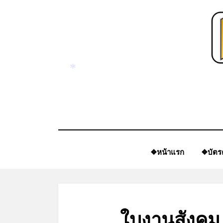
Skip
to
content
*
❖หน้าแรก
❖บัตร
ใบงานสังคม 