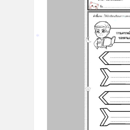
*
*
*