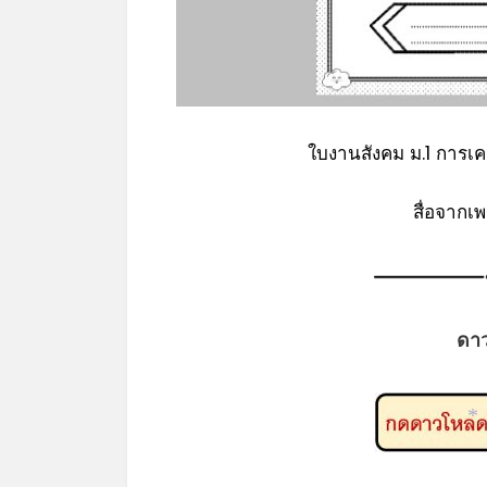
ใบงานสังคม ม.1 การเค
สื่อจากเ
ดา
*