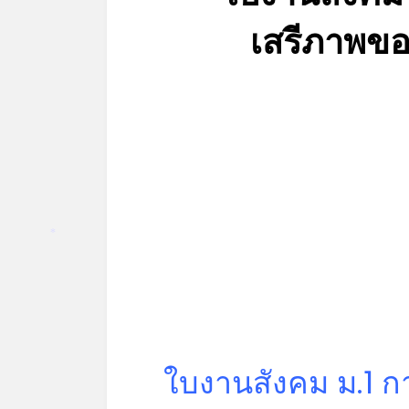
เสรีภาพขอ
*
ใบงานสังคม ม.1 ก