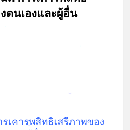
*
งตนเองและผู้อื่น
Posted
by
พฤษภาคม 30, 2023
admin
*
on
*
*
ารเคารพสิทธิเสรีภาพของ