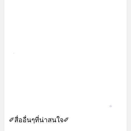
*
*
*
*
✐สื่ออื่นๆที่น่าสนใจ✐