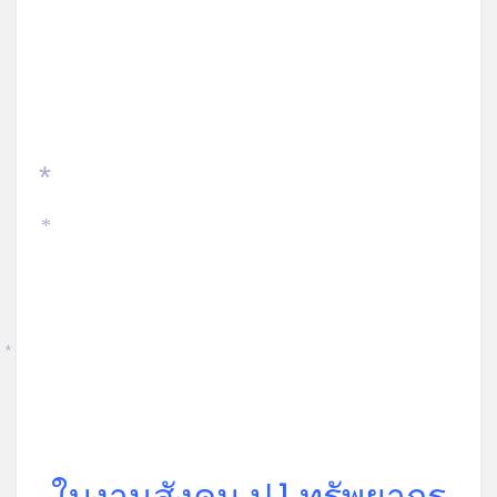
on
*
*
*
ใบงานสังคม ป.1 ทรัพยากร