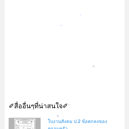
*
*
*
✐สื่ออื่นๆที่น่าสนใจ✐
*
*
*
ใบงานสังคม ป.2 ข้อตกลงของ
ครอบครัว