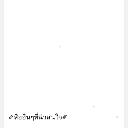
*
*
*
*
✐สื่ออื่นๆที่น่าสนใจ✐
*
*