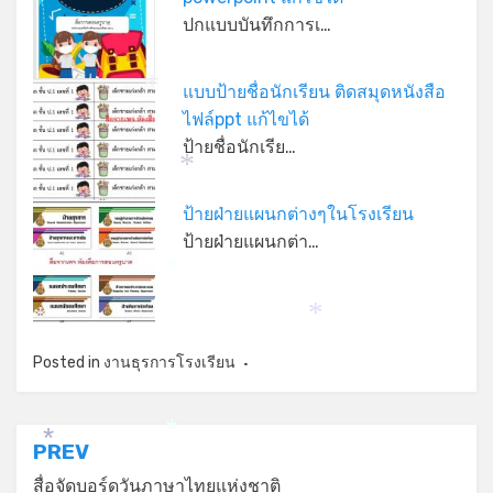
ปกแบบบันทึกการเ…
แบบป้ายชื่อนักเรียน ติดสมุดหนังสือ
*
ไฟล์ppt แก้ไขได้
ป้ายชื่อนักเรีย…
*
ป้ายฝ่ายแผนกต่างๆในโรงเรียน
ป้ายฝ่ายแผนกต่า…
*
*
*
*
Posted in
งานธุรการโรงเรียน
*
แนะแนว
PREV
*
สื่อจัดบอร์ดวันภาษาไทยแห่งชาติ