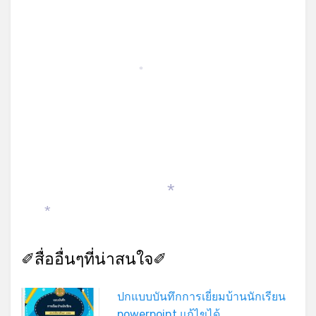
*
*
*
✐สื่ออื่นๆที่น่าสนใจ✐
ปกแบบบันทึกการเยี่ยมบ้านนักเรียน
powerpoint แก้ไขได้