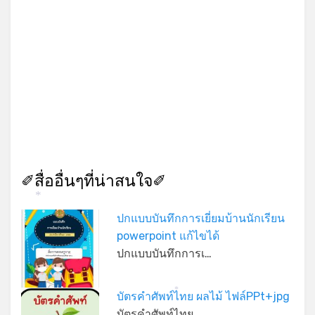
✐สื่ออื่นๆที่น่าสนใจ✐
*
ปกแบบบันทึกการเยี่ยมบ้านนักเรียน
powerpoint แก้ไขได้
ปกแบบบันทึกการเ…
บัตรคำศัพท์ไทย ผลไม้ ไฟล์PPt+jpg
*
บัตรคำศัพท์ไทย …