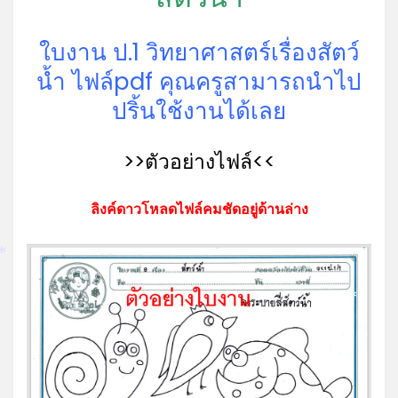
ใบงาน ป.1 วิทยาศาสตร์เรื่องสัตว์
น้ำ ไฟล์pdf คุณครูสามารถนำไป
ปริ้นใช้งานได้เลย
>>ตัวอย่างไฟล์<<
ลิงค์ดาวโหลดไฟล์คมชัดอยู่ด้านล่าง
*
*