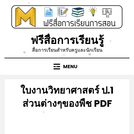
*
Skip
*
to
content
ฟรีสื่อการเรียนรู้
*
สื่อการเรียนสำหรับครูและนักเรียน
*
*
*
MENU
*
ใบงานวิทยาศาสตร์ ป.1
ส่วนต่างๆของพืช PDF
*
Posted
by
มิถุนายน 4, 2023
admin
*
on
*