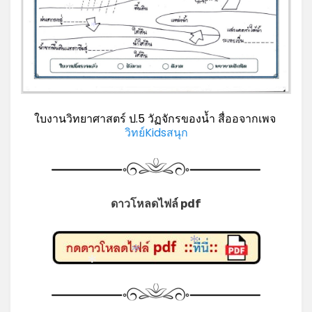
*
*
ใบงานวิทยาศาสตร์ ป.5 วัฏจักรของน้ำ สื่ออจากเพจ
วิทย์Kidsสนุก
ดาวโหลดไฟล์ pdf
*
*
*