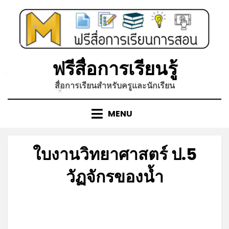
Skip
*
to
content
*
*
ฟรีสื่อการเรียนรู้
*
สื่อการเรียนสำหรับครูและนักเรียน
*
*
MENU
ใบงานวิทยาศาสตร์ ป.5
วัฏจักรของน้ำ
Posted
by
มิถุนายน 5, 2023
admin
on