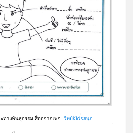
*
ณะทางพันธุกรรม สื่ออจากเพจ
วิทย์Kidsสนุก
*
*