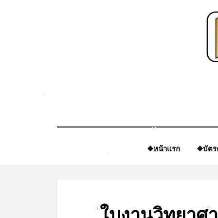
Skip
to
content
*
*
*
❖หน้าแรก
❖บัตร
*
ใบงานวิทยาศา