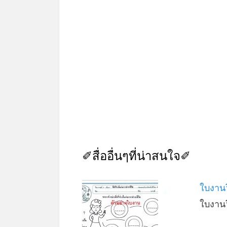
✐สื่ออื่นๆที่น่าสนใจ✐
ใบงานว
ใบงาน
*