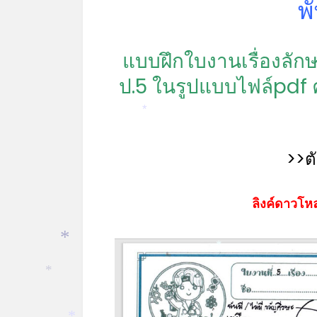
พ
แบบฝึกใบงานเรื่องลัก
ป.5 ในรูปแบบไฟล์pdf 
*
>>ต
ลิงค์ดาวโหล
*
*
*