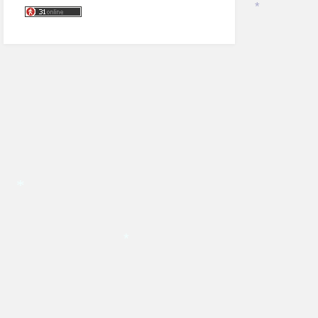
*
*
*