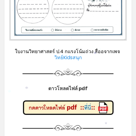
*
ใบงานวิทยาศาสตร์ ป.4 กแรงโน้มถ่วง สื่ออจากเพจ
*
วิทย์Kidsสนุก
*
ดาวโหลดไฟล์ pdf
*
*
*