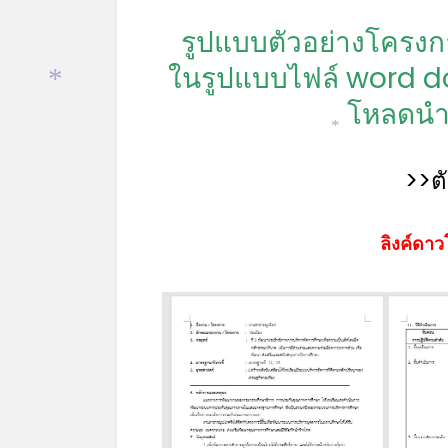
*
รูปแบบตัวอย่างโครง
ในรูปแบบไฟล์ word d
โหลดนำไ
*
*
>>ต
ลิงค์ดาว