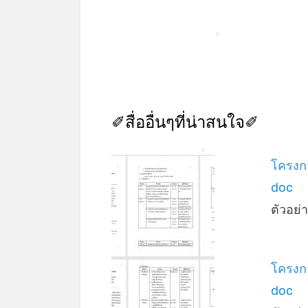
*
✐สื่ออื่นๆที่น่าสนใจ✐
โครงกา
*
doc
ตัวอย
โครงกา
doc