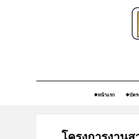
Skip
to
content
❖หน้าแรก
❖บัตร
*
โครงการงานสา