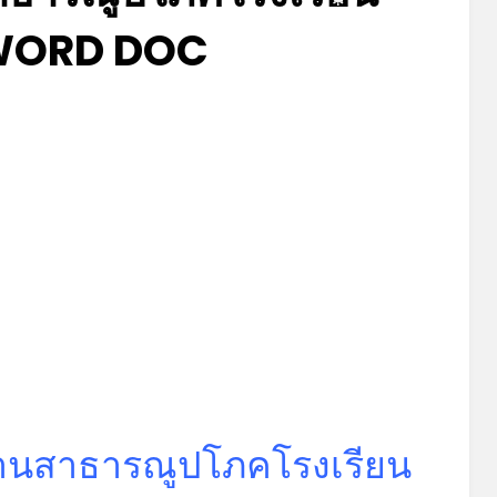
WORD DOC
*
Posted
by
มิถุนายน 20, 2023
admin
on
งานสาธารณูปโภคโรงเรียน