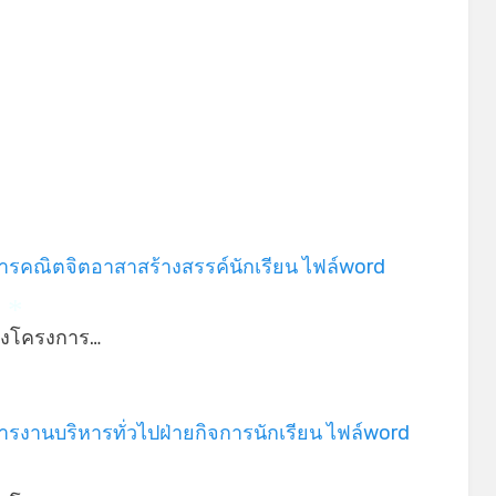
*
รคณิตจิตอาสาสร้างสรรค์นักเรียน ไฟล์word
่างโครงการ…
*
รงานบริหารทั่วไปฝ่ายกิจการนักเรียน ไฟล์word