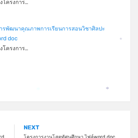
่างโครงการ…
ารพัฒนาคุณภาพการเรียนการสอนวิชาศิลปะ
ord doc
*
่างโครงการ…
*
*
NEXT
rd
โครงการงานโสตทัศนศึกษา ไฟล์word doc