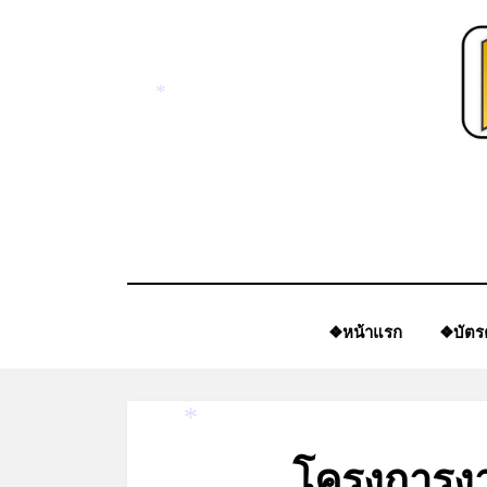
Skip
to
content
*
❖หน้าแรก
❖บัตร
*
โครงการง