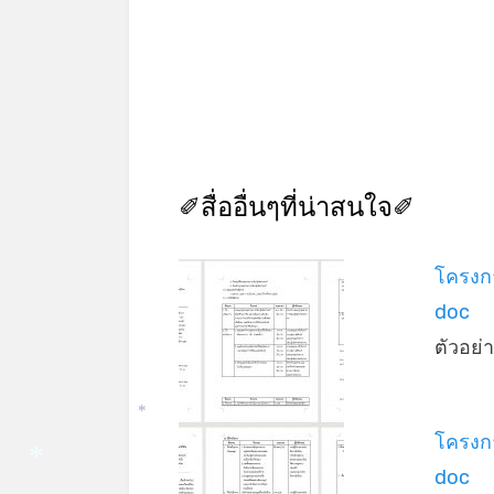
✐สื่ออื่นๆที่น่าสนใจ✐
โครงกา
doc
ตัวอย
*
โครงกา
doc