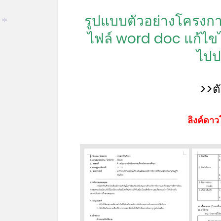
รูปแบบตัวอย่างโครงก
ไฟล์ word doc แก้ไ
*
ไปป
>>ต
ลิงค์ดาว