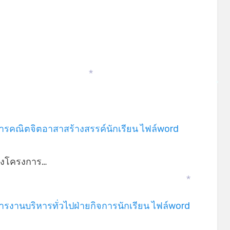
*
*
รคณิตจิตอาสาสร้างสรรค์นักเรียน ไฟล์word
่างโครงการ…
*
รงานบริหารทั่วไปฝ่ายกิจการนักเรียน ไฟล์word