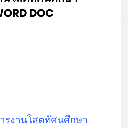
WORD DOC
Posted
by
มิถุนายน 20, 2023
admin
*
on
การงานโสตทัศนศึกษา