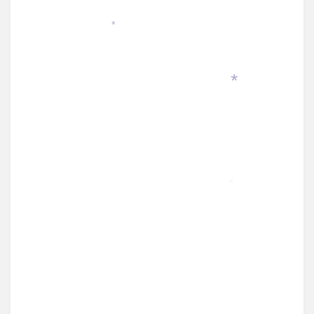
*
*
*