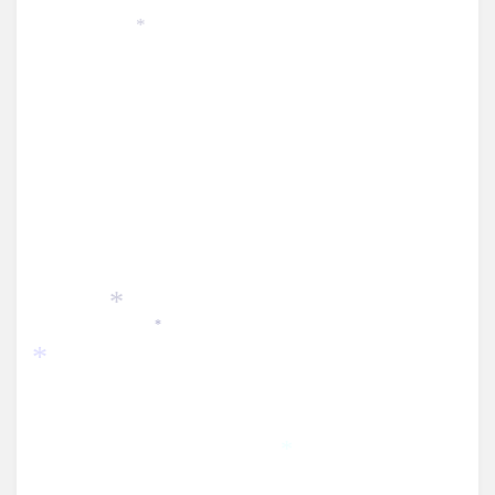
*
*
*
*
*