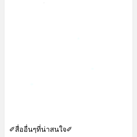
*
*
*
*
✐สื่ออื่นๆที่น่าสนใจ✐