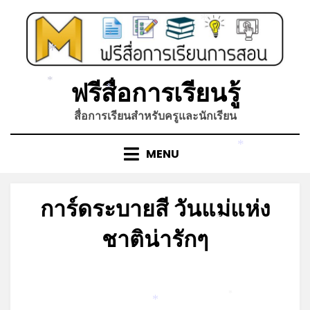
Skip
to
*
content
*
*
ฟรีสื่อการเรียนรู้
*
*
สื่อการเรียนสำหรับครูและนักเรียน
MENU
*
การ์ดระบายสี วันแม่แห่ง
*
ชาติน่ารักๆ
Posted
by
กันยายน 1, 2022
admin
on
*
*