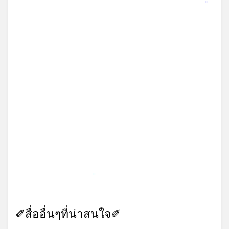
*
*
✐สื่ออื่นๆที่น่าสนใจ✐