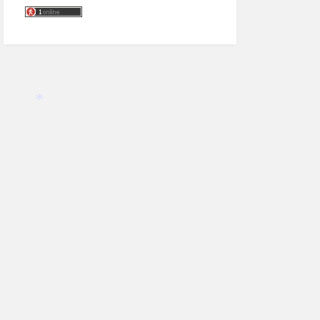
*
*
*