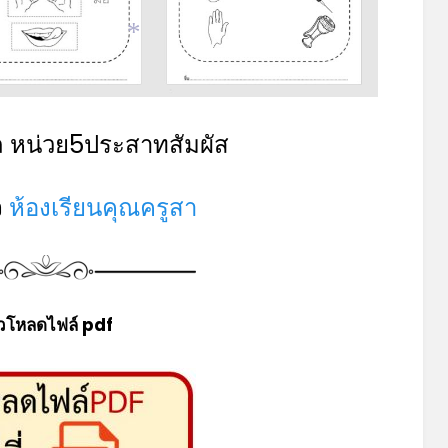
*
 หน่วย5ประสาทสัมผัส
จ
ห้องเรียนคุณครูสา
วโหลดไฟล์ pdf