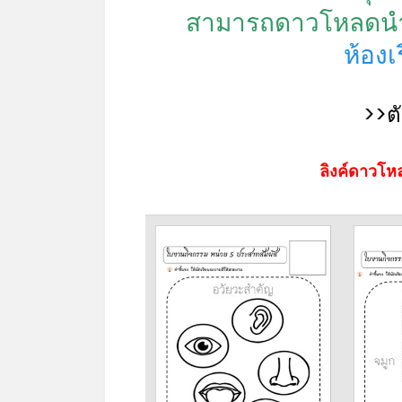
สามารถดาวโหลดนำไป
ห้อง
>>ต
ลิงค์ดาวโหล
*