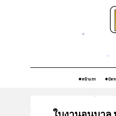
Skip
to
content
*
*
*
❖หน้าแรก
❖บัตร
*
*
ใบงานอนุบาล 
*