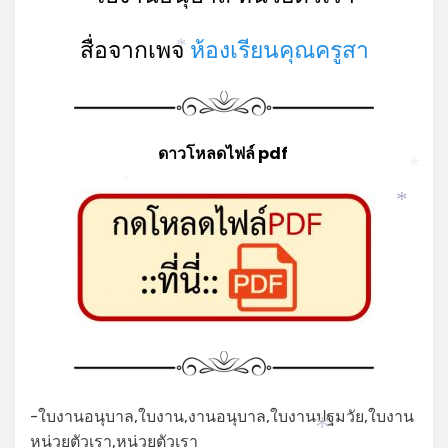
สื่อจากเพจ
ห้องเรียนคุณครูสา
*
ดาวโหลดไฟล์ pdf
*
*
*
-ใบงานอนุบาล,ใบงาน,งานอนุบาล,ใบงานปฐมวัย,ใบงาน
หน่วยตัวเรา,หน่วยตัวเรา