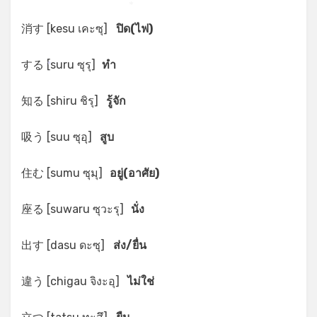
*
消す [kesu เคะซุ]
ปิด(ไฟ)
する [suru ซุรุ]
ทำ
*
知る [shiru ชิรุ]
รู้จัก
吸う [suu ซุอุ]
สูบ
住む [sumu ซุมุ]
อยู่(อาศัย)
座る [suwaru ซุวะรุ]
นั่ง
出す [dasu ดะซุ]
ส่ง/ยื่น
違う [chigau จิงะอุ]
ไม่ใช่