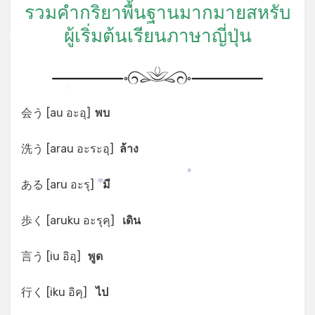
รวมคำกริยาพื้นฐานมากมายสหรับ
ผู้เริ่มต้นเรียนภาษาญี่ปุ่น
*
*
会う [au อะอุ]
พบ
洗う [arau อะระอุ]
ล้าง
ある [aru อะรุ]
มี
*
*
歩く [aruku อะรุคุ]
เดิน
言う [iu อิอุ]
พูด
行く [iku อิคุ]
ไป