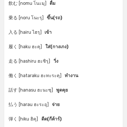
*
飲む [nomu โนะมุ]
ดื่ม
乗る [noru โนะรุ]
ขึ้น(รถ)
入る [hairu ไฮรุ]
เข้า
履く [haku ฮะคุ]
ใส่(กางเกง)
走る [hashiru ฮะชิรุ]
วิ่ง
働く [hataraku ฮะทะระคุ]
ทำงาน
話す [hanasu ฮะนะซุ]
พูดคุย
払う [harau ฮะระอุ]
จ่าย
弾く [hiku ฮิคุ]
ดีด(กีต้าร์)