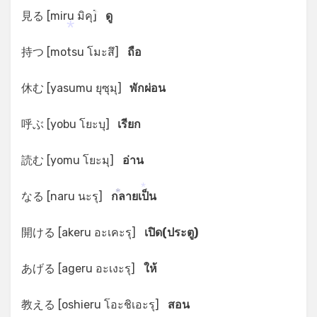
見る [miru มิคุ]
ดู
*
*
持つ [motsu โมะสึ]
ถือ
休む [yasumu ยุซุมุ]
พักผ่อน
呼ぶ [yobu โยะบุ]
เรียก
読む [yomu โยะมุ]
อ่าน
なる [naru นะรุ]
กลายเป็น
*
*
開ける [akeru อะเคะรุ]
เปิด(ประตู)
あげる [ageru อะเงะรุ]
ให้
教える [oshieru โอะชิเอะรุ]
สอน