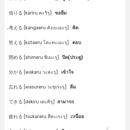
借りる [kariru คะริรุ]
ขอยืม
考える [kangaeru คังงะเอะรุ]
คิด
*
答える [kotaeru โคะทะเอะรุ]
ตอบ
閉める [shimeru ชิเมะรุ]
ปิด(ประตู)
分かる [wakaru วะคะรุ]
เข้าใจ
*
忘れる [wasureru วะซุเระรุ]
ลืม
できる [dekiru เดะคิรุ]
สามารถ
疲れる [tsukareru สึคะเระรุ]
เหนื่อย
*