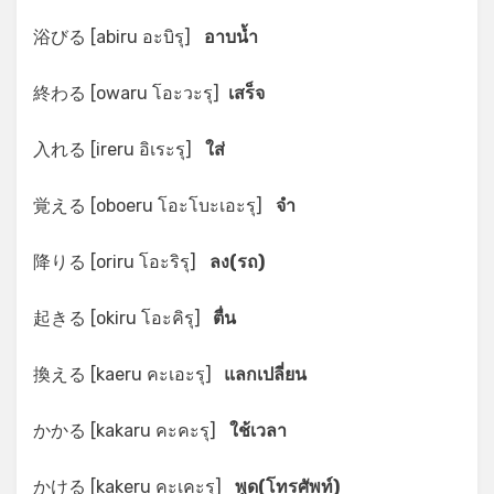
浴びる [abiru อะบิรุ]
อาบน้ำ
終わる [owaru โอะวะรุ]
เสร็จ
入れる [ireru อิเระรุ]
ใส่
覚える [oboeru โอะโบะเอะรุ]
จำ
降りる [oriru โอะริรุ]
ลง(รถ)
起きる [okiru โอะคิรุ]
ตื่น
換える [kaeru คะเอะรุ]
แลกเปลี่ยน
かかる [kakaru คะคะรุ]
ใช้เวลา
かける [kakeru คะเคะรุ]
พูด(โทรศัพท์)