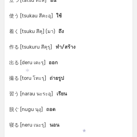
立つ [tatsu ทะสึ]
ยืน
使う [tsukau สึคะอุ]
ใช้
着く [tsuku สึคุ] (มา)
ถึง
作る [tsukuru สึคุรุ]
ทำ/สร้าง
出る [deru เดะรุ]
ออก
撮る [toru โทะรุ]
ถ่ายรูป
*
習う [narau นะระอุ]
เรียน
*
脱ぐ [nugu นุงุ]
ถอด
寝る [neru เนะรุ]
นอน