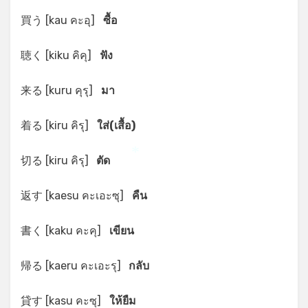
*
買う [kau คะอุ]
ซื้อ
聴く [kiku คิคุ]
ฟัง
来る [kuru คุรุ]
มา
着る [kiru คิรุ]
ใส่(เสื้อ)
切る [kiru คิรุ]
ตัด
*
返す [kaesu คะเอะซุ]
คืน
書く [kaku คะคุ]
เขียน
帰る [kaeru คะเอะรุ]
กลับ
貸す [kasu คะซุ]
ให้ยืม