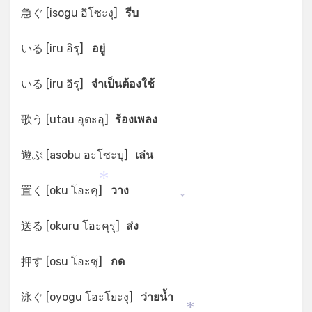
急ぐ [isogu อิโซะงุ]
รีบ
いる [iru อิรุ]
อยู่
いる [iru อิรุ]
จำเป็นต้องใช้
歌う [utau อุตะอุ]
ร้องเพลง
遊ぶ [asobu อะโซะบุ]
เล่น
置く [oku โอะคุ]
วาง
*
*
送る [okuru โอะคุรุ]
ส่ง
押す [osu โอะซุ]
กด
泳ぐ [oyogu โอะโยะงุ]
ว่ายน้ำ