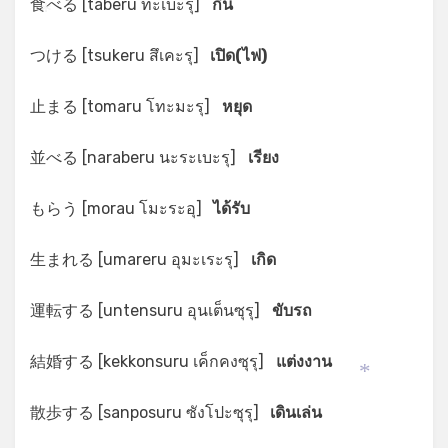
食べる [taberu ทะเบะรุ]
กิน
*
*
*
つける [tsukeru สึเคะรุ]
เปิด(ไฟ)
止まる [tomaru โทะมะรุ]
หยุด
並べる [naraberu นะระเบะรุ]
เรียง
もらう [morau โมะระอุ]
ได้รับ
生まれる [umareru อุมะเระรุ]
เกิด
運転する [untensuru อุนเต็นซุรุ]
ขับรถ
結婚する [kekkonsuru เค็กคงซุรุ]
แต่งงาน
*
散歩する [sanposuru ซังโปะซุรุ]
เดินเล่น