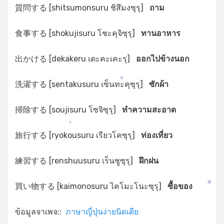
質問する [shitsumonsuru ชิสึมงซุรุ]
ถาม
*
食事する [shokujisuru โชะคุจิซุรุ]
ทานอาหาร
出かける [dekakeru เดะคะเคะรุ]
ออกไปข้างนอก
*
*
洗濯する [sentakusuru เซ็นทะคุซุรุ]
ซักผ้า
*
掃除する [soujisuru โซจิซุรุ]
ทำความสะอาด
*
旅行する [ryokousuru เรียวโคซุรุ]
ท่องเที่ยว
練習する [renshuusuru เร็นชูซุรุ]
ฝึกฝน
買い物する [kaimonosuru ไคโมะโนะซุรุ]
ซื้อของ
*
ข้อมูลจาเพจ::
ภาษาญี่ปุ่นง่ายนิดเดีย