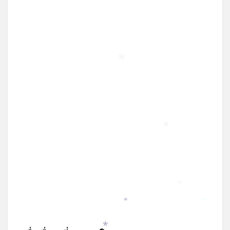
*
*
*
*
*