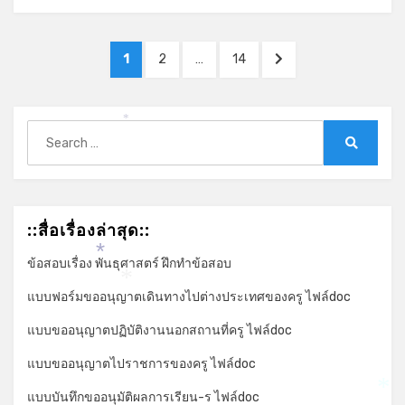
Posts
PAGE
PAGE
PAGE
NEXT
1
2
…
14
pagination
PAGE
*
Search
for:
Search
::สื่อเรื่องล่าสุด::
ข้อสอบเรื่อง พันธุศาสตร์ ฝึกทำข้อสอบ
*
*
แบบฟอร์มขออนุญาตเดินทางไปต่างประเทศของครู ไฟล์doc
แบบขออนุญาตปฏิบัติงานนอกสถานที่ครู ไฟล์doc
แบบขออนุญาตไปราชการของครู ไฟล์doc
แบบบันทึกขออนุมัติผลการเรียน-ร ไฟล์doc