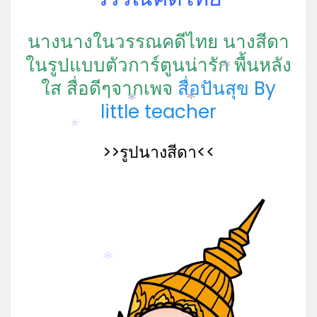
นางนางในวรรณคดีไทย นางสีดา
ในรูปแบบตัวการ์ตูนน่ารัก พื้นหลัง
*
ใส
สื่อดีๆจากเพจ
สื่อปันสุข By
little teacher
*
*
*
>>รูปนางสีดา<<
*