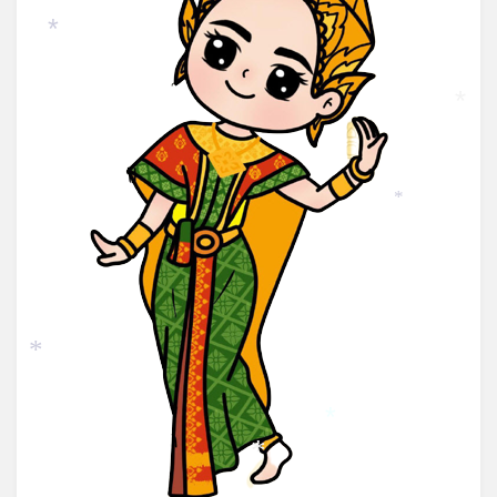
*
*
*
*
*
*