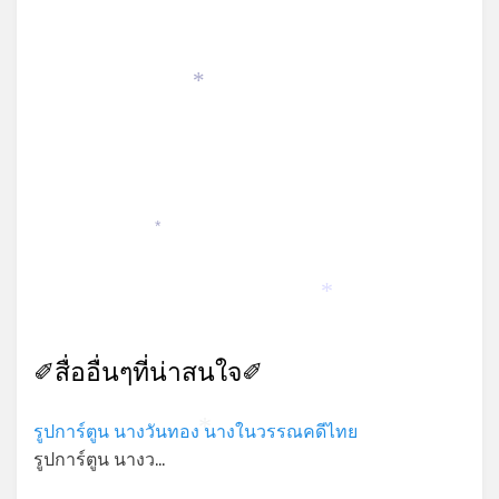
*
*
*
✐สื่ออื่นๆที่น่าสนใจ✐
รูปการ์ตูน นางวันทอง นางในวรรณคดีไทย
*
รูปการ์ตูน นางว…