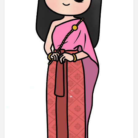
*
*
*
*
*