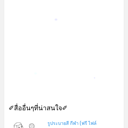
*
*
*
✐สื่ออื่นๆที่น่าสนใจ✐
รูประบายสี กีฬา (ฟรี ไฟล์