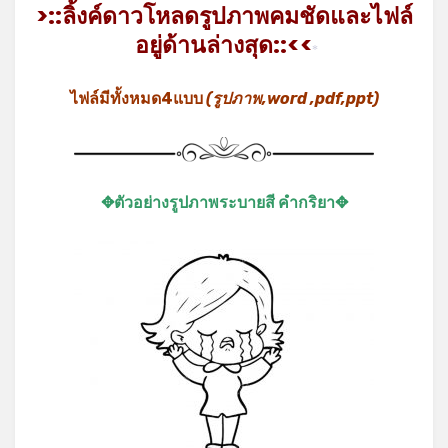
>::ลิ้งค์ดาวโหลดรูปภาพคมชัดและไฟล์
อยู่ด้านล่างสุด::<<
*
ไฟล์มีทั้งหมด4แบบ
(รูปภาพ,word ,pdf,ppt)
✥ตัวอย่างรูปภาพระบายสี คำกริยา✥