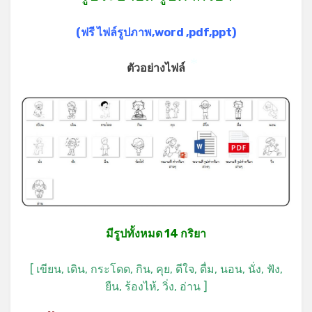
(ฟรี ไฟล์รูปภาพ,word ,pdf,ppt)
ตัวอย่างไฟล์
*
มีรูปทั้งหมด 14 กริยา
[ เขียน, เดิน, กระโดด, กิน, คุย, ดีใจ, ดื่ม, นอน, นั่ง, ฟัง,
ยืน, ร้องไห้, วิ่ง, อ่าน ]