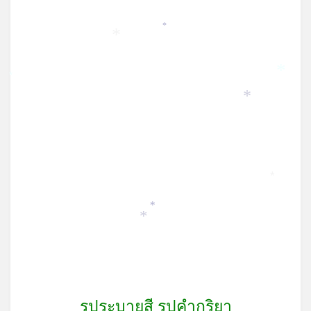
on
*
*
*
*
*
*
*
*
รูประบายสี รูปคำกริยา