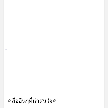
*
✐สื่ออื่นๆที่น่าสนใจ✐