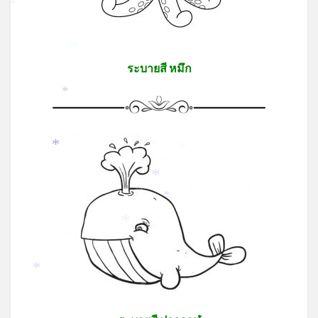
*
*
ระบายสี หมึก
*
*
*
*
*
*