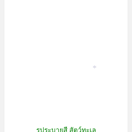
on
*
*
รูประบายสี สัตว์ทะเล