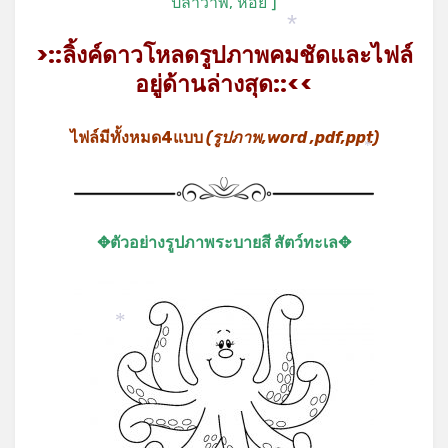
ปลาวาฬ, หอย ]
*
*
>::ลิ้งค์ดาวโหลดรูปภาพคมชัดและไฟล์
อยู่ด้านล่างสุด::<<
ไฟล์มีทั้งหมด4แบบ
(รูปภาพ,word ,pdf,ppt)
*
✥ตัวอย่างรูปภาพระบายสี สัตว์ทะเล✥
*