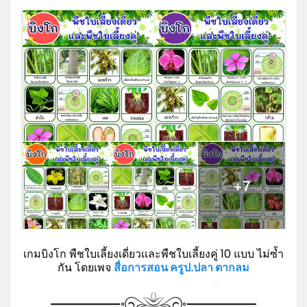
*
*
เกมบิงโก พืชใบเลี้ยงเดี่ยวเเละพืชใบเลี้ยงคู่ 10 แบบ ไม่ซ้ำ
กัน โดยเพจ
สื่อการสอน ครูป.ปลา ตากลม
*