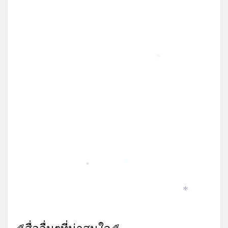
*
*
*
*