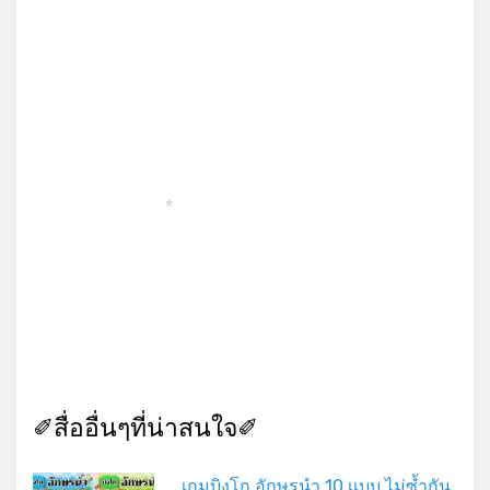
*
✐สื่ออื่นๆที่น่าสนใจ✐
เกมบิงโก อักษรนำ 10 เเบบ ไม่ซ้ำกัน