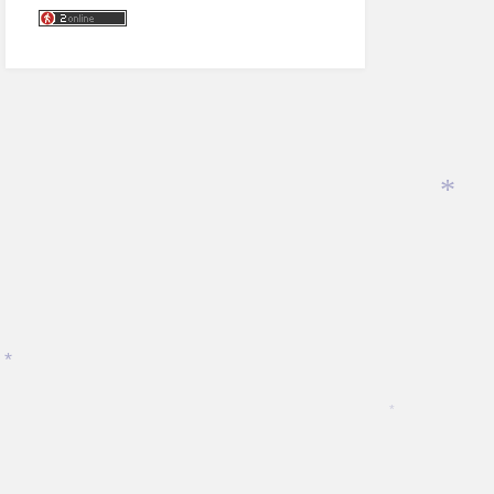
*
*
*