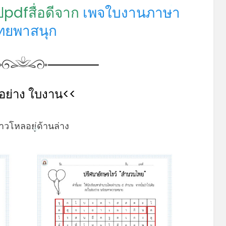
ปpdfสื่อดีจาก
เพจใบงานภาษา
*
ทยพาสนุก
อย่าง ใบงาน<<
ดาวโหลอยู่ด้านล่าง
*