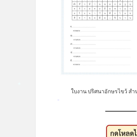
ใบงาน ปริศนาอักษรไขว้ 
*
*