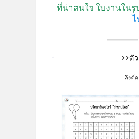
ที่น่าสนใจ ใบงานในรู
ไ
>>ตัว
*
ลิงค์