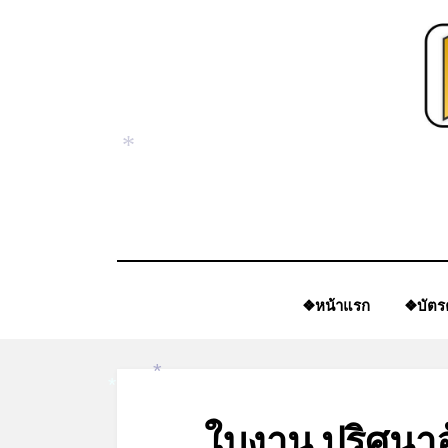
Skip
to
content
*
❖หน้าแรก
❖บัตร
*
*
ใบงาน ปริศนา