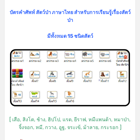
บัตรคำศัพท์ สัตว์ป่า ภาษาไทย สำหรับการเรียนรู้เรื่องสัตว์
ป่า
มีทั้งหมด 15 ชนิดสัตว์
*
*
[ เสือ, สิงโต, ช้าง, ฮิปโป, แรด, ยีราฟ, หมีแพนด้า, หมาป่า,
จิ้งจอก, หมี, กวาง, อูฐ, จระเข้, ม้าลาย, กระรอก ]