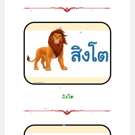
*
*
*
*
*
สิงโต
*
*
*