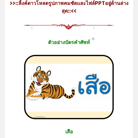
>>::ลิ้งค์ดาวโหลดรูปภาพคมชัดและไฟล์PPTอยู่ด้านล่าง
สุด::<<
ตัวอย่างบัตรคำศัพท์
*
เสือ