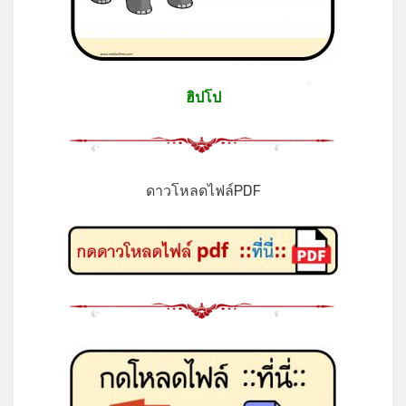
*
ฮิปโป
*
ดาวโหลดไฟล์PDF