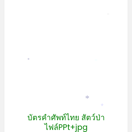
*
*
*
*
*
บัตรคำศัพท์ไทย สัตว์ป่า
ไฟล์PPt+jpg