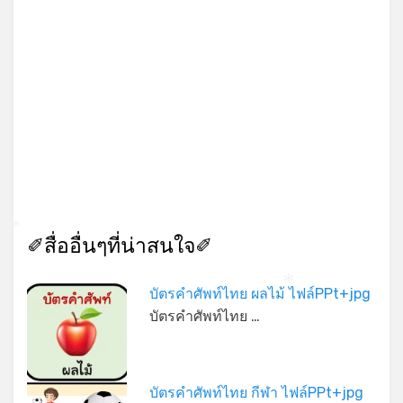
✐สื่ออื่นๆที่น่าสนใจ✐
*
บัตรคำศัพท์ไทย ผลไม้ ไฟล์PPt+jpg
*
บัตรคำศัพท์ไทย …
บัตรคำศัพท์ไทย กีฬา ไฟล์PPt+jpg