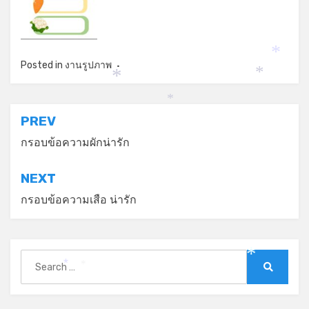
*
Posted in
งานรูปภาพ
*
*
*
แนะแนว
PREV
เรื่อง
กรอบข้อความผักน่ารัก
NEXT
กรอบข้อความเสือ น่ารัก
Search
*
for:
*
*
Search