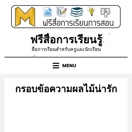
*
Skip
to
content
*
*
ฟรีสื่อการเรียนรู้
*
*
สื่อการเรียนสำหรับครูและนักเรียน
*
*
MENU
กรอบข้อความผลไม้น่ารัก
*
Posted
by
มีนาคม 17, 2022
admin
on
*