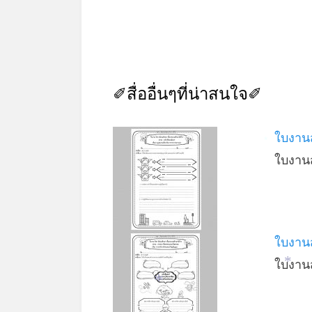
✐สื่ออื่นๆที่น่าสนใจ✐
ใบงาน
*
ใบงานส
ใบงาน
ใบงานส
*
*