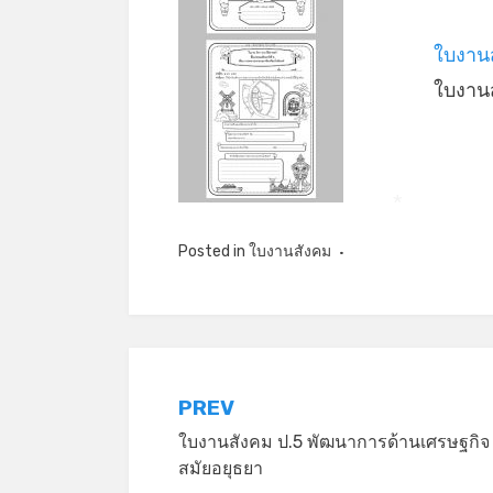
ใบงาน
ใบงานส
*
Posted in
ใบงานสังคม
แนะแนว
PREV
ใบงานสังคม ป.5 พัฒนาการด้านเศรษฐกิจ
เรื่อง
สมัยอยุธยา