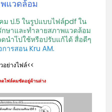
พแวดล้อม
*
คม ป.5 ในรูปแบบไฟล์pdf ใน
ารรักษาและทำลายสภาพแวดล้อม
ำไปใช้หรือปรับแก้ได้ สื่อดีๆ
*
ื่อการสอน Kru AM.
ัวอย่างไฟล์<<
ดไฟล์คมชัดอยู่ด้านล่าง