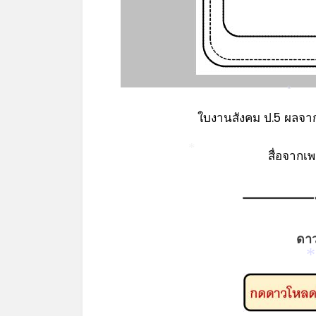
*
ใบงานสังคม ป.5 ผลจ
สื่อจากเ
*
ดา
*