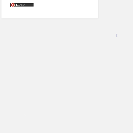
*
*
*