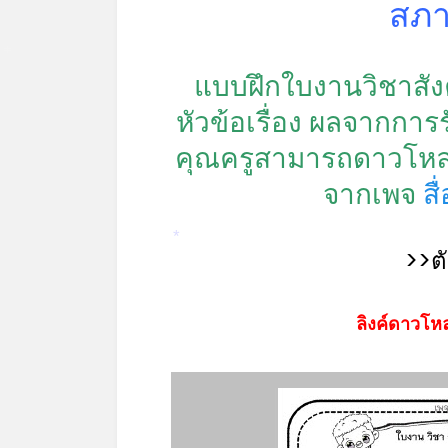
สภา
แบบฝึกใบงานวิชาสัง
*
หัวข้อเรื่อง ผลจากก
คุณครูสามารถดาวโหลดน
จากเพจ
ส
>>ต
*
ลิงค์ดาวโหล