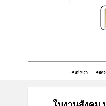
Skip
*
to
*
content
❖หน้าแรก
❖บัตร
ใบงานสังคม 