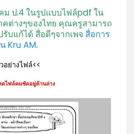
*
คม ป.4 ในรูปแบบไฟล์pdf ใน
มภาคต่างๆของไทย คุณครูสามารถ
ับแก้ได้ สื่อดีๆจากเพจ
สื่อการ
*
น Kru AM.
ัวอย่างไฟล์<<
ดไฟล์คมชัดอยู่ด้านล่าง