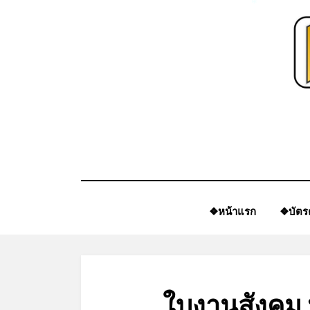
*
Skip
*
to
content
❖หน้าแรก
❖บัตร
ใบงานสังคม