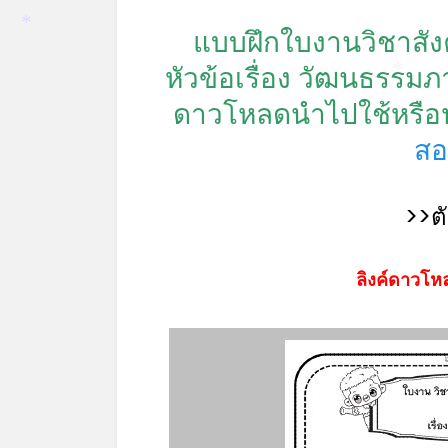
แบบฝึกใบงานวิชาสัง
*
หัวข้อเรื่อง วัฒนธรร
*
ดาวโหลดนำไปใช้หรือปร
สอ
>>ต
ลิงค์ดาวโหล