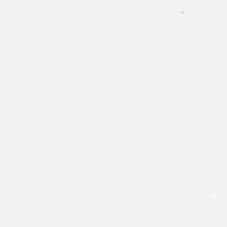
*
*
*