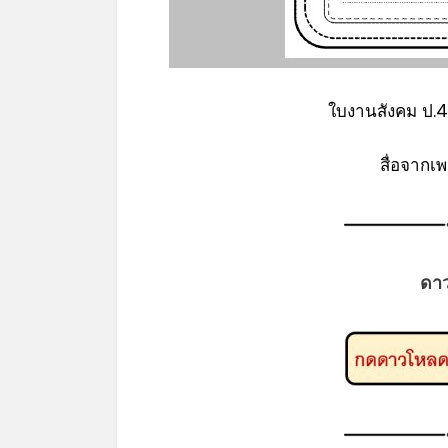
ใบงานสังคม ป.
สื่อจากเ
ดา