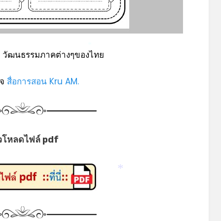
4 วัฒนธรรมภาคต่างๆของไทย
*
พจ
สื่อการสอน Kru AM.
วโหลดไฟล์ pdf
*