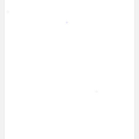
*
*
*