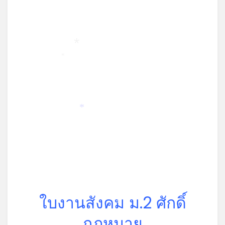
*
*
*
ใบงานสังคม ม.2 ศักดิ์
*
กฎหมาย