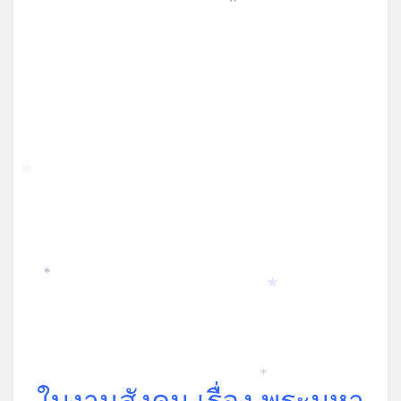
on
*
*
*
*
*
ใบงานสังคม เรื่อง พระมหา