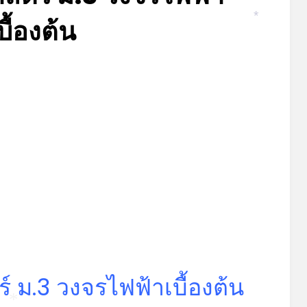
บื้องต้น
*
Posted
by
มิถุนายน 9, 2023
admin
on
 ม.3 วงจรไฟฟ้าเบื้องต้น