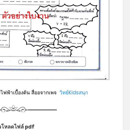
ไฟฟ้าเบื้องต้น สื่ออจากเพจ
วิทย์Kidsสนุก
*
วโหลดไฟล์ pdf