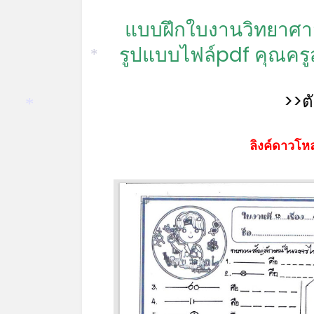
แบบฝึกใบงานวิทยาศาสต
รูปแบบไฟล์pdf คุณครู
*
>>ต
*
ลิงค์ดาวโหล