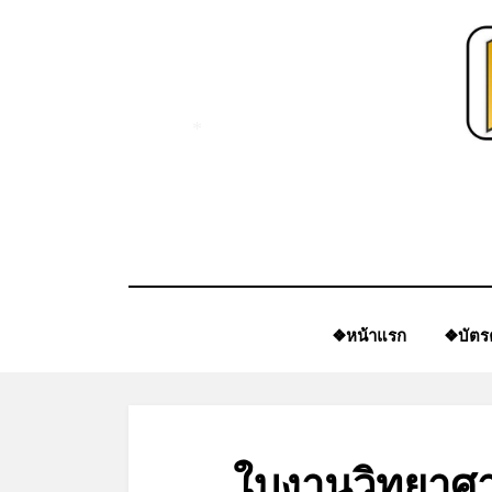
Skip
to
content
*
❖หน้าแรก
❖บัตร
ใบงานวิทยาศา