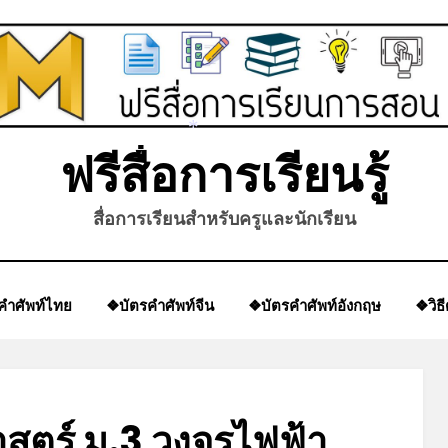
ฟรีสื่อการเรียนรู้
*
สื่อการเรียนสำหรับครูและนักเรียน
คำศัพท์ไทย
❖บัตรคำศัพท์จีน
❖บัตรคำศัพท์อังกฤษ
❖วิธ
สตร์ ม.3 วงจรไฟฟ้า